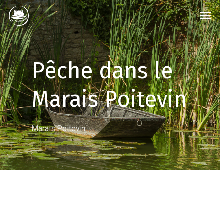
Skip
Men
to
main
content
Pêche dans le
Marais Poitevin
Marais Poitevin