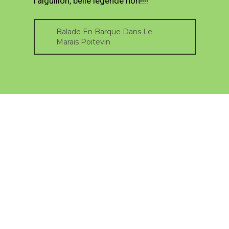
l’aiguillon, belle légende non!!!!
Balade En Barque Dans Le
Marais Poitevin